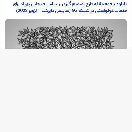
دانلود ترجمه مقاله طرح تصمیم گیری بر اساس جابجایی پهپاد برای
خدمات درخواستی در شبکه 6G (ساینس دایرکت – الزویر 2023)
دک
با
به
بالا