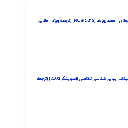
NCBI) (ترجمه ویژه – طلایی
دانلود ترجمه مقاله ترجیحات زیستگاه انسانی یک حوزه تولیدی برای تحقیقات زیبایی شناسی تکاملی (اسپرینگر 2003) (ترجمه