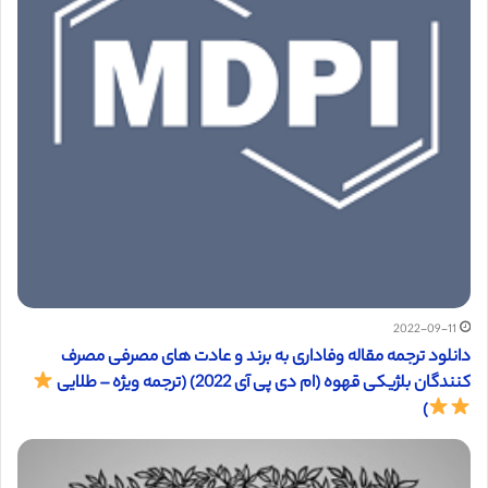
2022-09-11
دانلود ترجمه مقاله وفاداری به برند و عادت های مصرفی مصرف
کنندگان بلژیکی قهوه (ام دی پی آی 2022) (ترجمه ویژه – طلایی
)