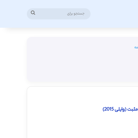
جستجو
برای
مه
(وایلی 2015)