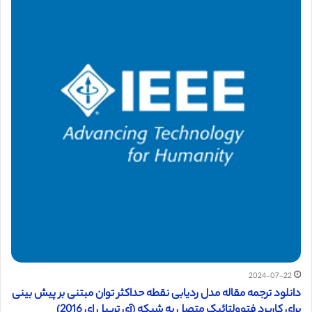
2024-07-22
دانلود ترجمه مقاله مدل ردیابی نقطه حداکثر توان مبتنی بر پیش بینی
برای کاربرد فتوولتائیک متصل به شبکه (آی تریپل ای 2016)