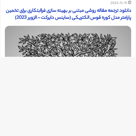
2023-11-15
دانلود ترجمه مقاله روشی مبتنی بر بهینه سازی فراابتکاری برای تخمین
پارامتر مدل کوره قوس الکتریکی (ساینس دایرکت – الزویر 2023)
دک
با
به
بالا