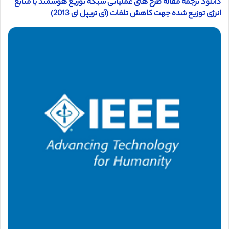
دانلود ترجمه مقاله طرح های عملیاتی شبکه توزیع هوشمند با منابع
انرژی توزیع شده جهت کاهش تلفات (آی تریپل ای 2013)