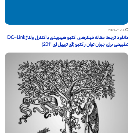
2024-11-14
دانلود ترجمه مقاله فیلترهای اکتیو هیبریدی با کنترل ولتاژ DC-Link
تطبیقی ​​برای جبران توان راکتیو (آی تریپل ای 2011)