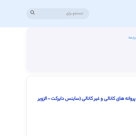
جستجو
برای
رجمه
 تکامل گرداب برگشتی برای پروانه های کانالی و غیر کانالی (ساینس دایرکت – الزویر