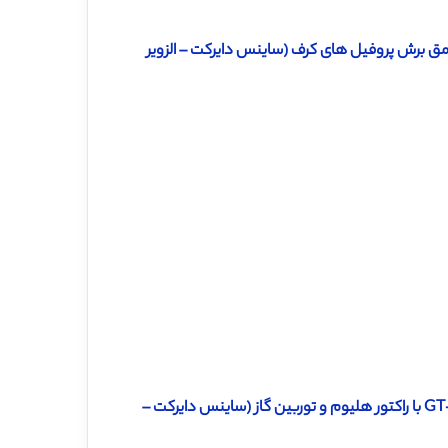
عمق برش پروفیل های کرف (ساینس دایرکت – الزویر
دانلود ترجمه مقاله ترمودینامیک نیروگاه هسته ای مدولار GT-MHR-250 با راکتور هلیوم و توربین گاز (ساینس دایرکت –