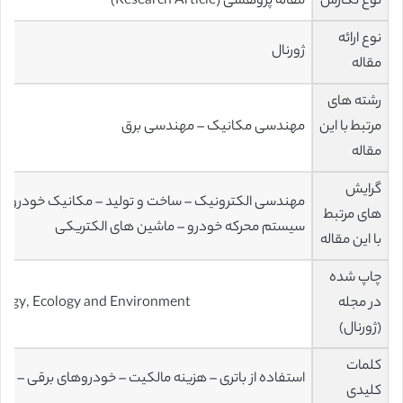
نوع نگارش
مقاله پژوهشی (Research Article)
نوع ارائه
ژورنال
مقاله
رشته های
مرتبط با این
مهندسی مکانیک – مهندسی برق
مقاله
گرایش
مهندسی الکترونیک – ساخت و تولید – مکانیک خودرو –
های مرتبط
سیستم محرکه خودرو – ماشین های الکتریکی
با این مقاله
چاپ شده
در مجله
ergy, Ecology and Environment
(ژورنال)
کلمات
استفاده از باتری – هزینه مالکیت – خودروهای برقی – انرژ
کلیدی