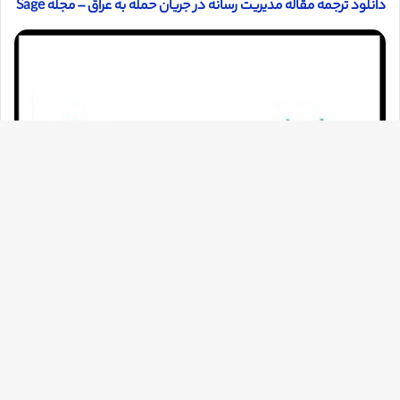
دانلود ترجمه مقاله مديريت رسانه در جریان حمله به عراق – مجله Sage
دک
با
به
بالا