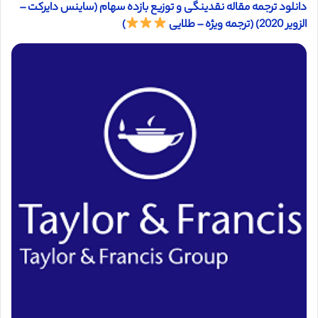
دانلود ترجمه مقاله نقدینگی و توزیع بازده سهام (ساینس دایرکت –
الزویر 2020) (ترجمه ویژه – طلایی
)