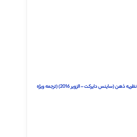
دانلود ترجمه مقاله چگونگی تنظیم احساسات و تصمیم گیری و بررسی نظریه ذهن (ساینس دایرکت – الزویر 2016) (ترجمه ویژه