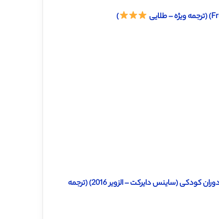
)
دانلود ترجمه مقاله گفتگو در مورد حالات روانی و نظریه ذهن در میانه دوران کودکی (ساینس دایرکت – الزویر 2016) (ترجمه