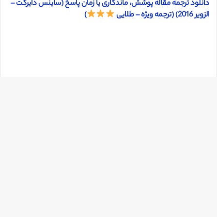
دانلود ترجمه مقاله پوشش، ماندگاری یا زمان پاسخ (ساینس دایرکت –
الزویر 2016) (ترجمه ویژه – طلایی
)
دک
با
به
بالا