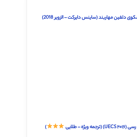
دانلود ترجمه مقاله آزمایش نمونه اولیه برای حذف جزئی و نفوذ مجدد سکوی دلفین مهاربند (ساینس دایرکت – الزویر 2018)
 – طلایی
)