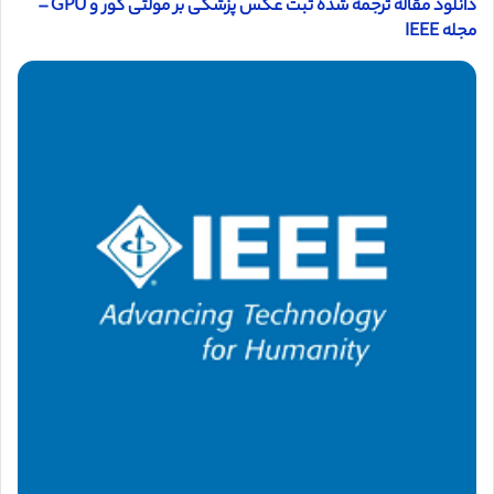
دانلود مقاله ترجمه شده ثبت عکس پزشکی بر مولتی کور و GPU –
مجله IEEE