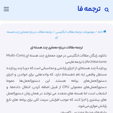
ترجمه فا
جستجو برای
منو
خانه
/
موضوعات ترجمه مقالات انگلیسی
/
ترجمه مقالات درباره معماری چند هسته
ای
ترجمه مقالات درباره معماری چند هسته ای
دانلود رایگان مقالات انگلیسی در مورد معماری چند هسته ای (Multi-Core
Architectures) با ترجمه فارسی
پردازندهٔ چند هسته‌ای: از اجزای رایانشی و محاسباتی است که دو یا چند پردازنده
مستقل واقعی (به نام «هسته») دارد، که واحدهایی برای خواندن و اجرای
دستورالعمل‌های برنامه هستند. این دستورالعمل‌ها عموما
دستورالعمل‌های معمولی CPU از قبیل اضافه کردن، انتقال داده‌ها، و
انشعاب است، اما هسته های متعدد می توانند در همان زمان دستورالعمل
های بیشتری را اجرا کنند که موجب افزایش سرعت کلی برای برنامه های تابع
رایانش موازی می‌شود.
رشته های مرتبط: مهندسی کامپیوتر