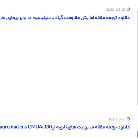
2020-03-23
دانلود ترجمه مقاله افزایش مقاومت گیاه با سیلیسیم در برابر بیماری قارچ (Degruyter ۲۰۱۶) (ترجمه ویژه – ط
2021-10-31
دانلود ترجمه مقاله متابولیت های ثانویه از Streptomyces aureofaciens CMUAc130 اندوفیت