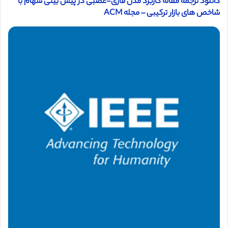
دانلود ترجمه مقاله کاربرد مدل فازی-عصبی در پیش بینی سهام با
شاخص های بازار ترکیبی – مجله ACM