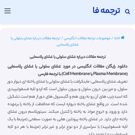
ترجمه فا
جستجو برای
منو
خانه
/
موضوعات ترجمه مقالات انگلیسی
/
ترجمه مقالات درباره غشای سلولی یا
غشای پلاسمایی
ترجمه مقالات درباره غشای سلولی یا غشای پلاسمایی
دانلود رایگان مقالات انگلیسی در مورد غشای سلولی یا غشای پلاسمایی
(Plasma Membrane یا Cell Membrane) با ترجمه فارسی
تعریف غشای پلاسمایی: ماینکرافت یا غشای سلولی یا غشای یاخته ای دیوار دور
سلول، و مرز بین درون سلول و بیرون سلول است که ازدو لایه فسفولیپیدی
که اسیدچرب های آن رو به روی هم و گلیسرول های دور از هم است تشکیل
شده است. در واقع غشای یاخته دیواره ایست که محافظت از یاخته را برعهده
دارد و ورود و خروج مواد به یاخته را کنترل میکند. سیتوپلاسم درون غشای
یاخته جای دارد. در غشای یاخته پروتئین هایی به صورت سطحی (مرتبط با یک
لایه فسفولیپید) یا سراسری از دو نوعِ ترابر و غیر ترابر (مرتبط با هر دو لایه
فسفولیپیدی) وجود دارد.