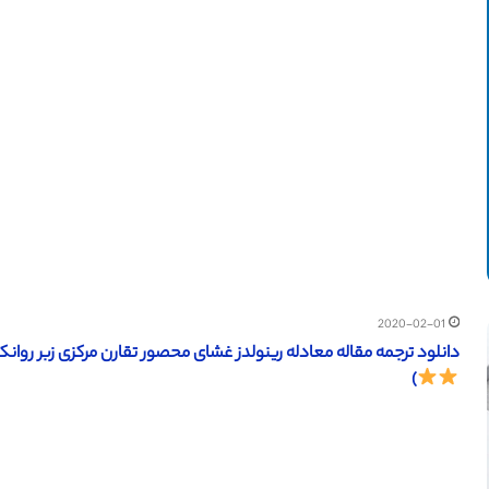
2020-02-01
دانلود ترجمه مقاله معادله رینولدز غشای محصور تقارن مرکزی زبر روانکاری شده (Cambridge 2017) (ترجم
)