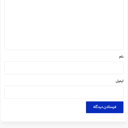
ی
د
گ
ا
ه
*
نام
ایمیل