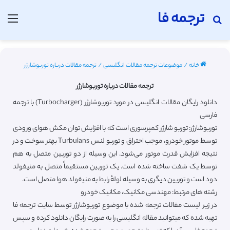
ترجمه فا
جستجو برای
منو
خانه
/
موضوعات ترجمه مقالات انگلیسی
/
ترجمه مقالات درباره توربوشارژر
ترجمه مقالات درباره توربوشارژر
دانلود رایگان مقالات انگلیسی در مورد توربوشارژر (Turbocharger) با ترجمه
فارسی
توربوشارژر: توربو شارژر کمپرسوری است که با افزایش توان مکش هوای ورودی
توسط موتور خودرو، موجب احتراق و توربو لنس Turbulans بهتر سوخت و در
نتیجه افزایش قدرت موتور می‌شود. این وسیله از دو توربین متصل به هم
توسط یک شفت ساخته شده است. یک توربین مستقیماً متصل به منیفولد
دود است و توربین دیگری به وسیله لولهٔ رابط به منیفولد هوا متصل است.
رشته های مرتبط: مهندسی مکانیک، مکانیک خودرو
در زیر لیست مقالات ترجمه شده با موضوع توربوشارژر توسط سایت ترجمه فا
تهیه شده که میتوانید مقاله انگلیسی را به صورت رایگان دانلود کرده و سپس