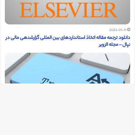
2023-01-11
دانلود ترجمه مقاله اتخاذ استانداردهای بین المللی گزارشدهی مالی در
نپال – مجله الزویر
دک
با
2021-08-13
به
دانلود ترجمه مقاله تنظیم استاندارد باکیفیت حسابداری