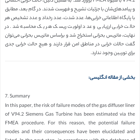
V94.2 با شیوه FMEA برآورد شد. به همین دلیل، حالت خرابی احتمالی
و پیامدهای‌شان با جزئیات تشریح و فهرست شدند. در گام بعد، مطابق
با پایگاه اطلاعاتی خرابی‌ها، عدد شدت، عدد رخداد و عدد تشخیص هر
حالت خرابی ارزیابی و عدد اولویت ریسک هر یک محاسبه شد. در
نهایت، ماتریس بحرانی استخراج شد و براساس ماتریس بحرانی می‌توان
گفت حالات خرابی در مناطق امن قرار دارند و هیچ حالت خرابی جدی
برای توربین وجود ندارد.
بخشی از مقاله انگلیسی:
7. Summary
In this paper, the risk of failure modes of the gas diffuser liner
of V94.2 Siemens Gas Turbine has been estimated via the
FMEA procedure. For this reason, the potential failure
modes and their consequences have been elucidated and