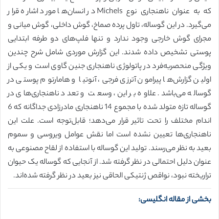
که به عنوان ناهنجاری نوع Michels در انسان‌ها مورد اشاره قرار
می‌گیرد. در این گوساله، تاول پرده صماخ، گوش داخلی، گوش میانی و
مجرای گوش خارجی وجود ندارد و تنها فلپ‌های دو طرفه ابتدایی
پوستی تشخیص داده شدند. این گزارش موردی شامل شرح چندین
ویژگی منحصر‌به‌فرد در پاتولوژی ناهنجاری جنین گاوی است و یکی از
اولین گزارش‌ها پیرامون آترزی فرجی، آنوتیا و هامارتوم پوستی در
گوساله می‌باشد. علاوه بر این، وسعت و تعدد ناهنجاری‌های در
گوساله تازه متولد شده با مجموع 14 ناهنجاری مادرزادی جداگانه که 6
اندام مختلف را تحت تاثیر قرار می‌دهد؛ قابل‌توجه است. علت این
ناهنجاری‌ها تعیین نشده است اما نقش عوامل ویروسی و سموم
بعید به نظر می‌رسند. تولید این گوساله با استفاده از لقاح مصنوعی به
عنوان دلیل احتمالی در نظر گرفته شد. از آنجایی که گوساله یک حیوان
تراریخته نبود، نواقص ژنتیکی الحاقی نیز بعید در نظر گرفته شده‌اند.
بخشی از مقاله انگلیسی: