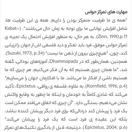
مهارت های تمرکز حواس
“همه ی ما ظرفیت متمرکز بودن را داریم. همه ی این ظرفیت ها،
شامل افزایش توانایی ما برای توجه به زمان حال می‌باشند”. (Kabat-
Zinn, 1990,p.11). به هر حال، به منظور افزایش احتمال یک تجربه ی
تمرکز حواس موفق، فرد باید تفکر و دید فلسفی اش از جهان را ارزیابی
کند، چون، “هیچ‌چیزی بیرون از ذهن ما نیست” (Suzuki, 1973, p.34).
همچنین، همان‌طور که در Dhammapada، آموزه‌های بودائی، گفته
شد، “ما همان چیزی هستیم که به آن فکر می‌کنیم. هر چیزی که ما
هستیم ناشی از افکار ما می‌باشد. ما با افکارمان جهان را می‌سازیم”
(Kornfield, 1996, p.4). به علاوه، فلسفه ی رواقی، Epictetus، تأکید
می‌کند که شادی کاملاً به خودمان و اینکه ما چطور به وقایع واکنش
نشان می‌دهیم، بستگی دارد. “آن چیزی که اتفاق می‌افتد ممکن است
یک فرد را پریشان کند درحالی‌که برای فرد دیگر پریشان کننده نباشد،
بلکه این عقیده ی فرد است که یک فرد را پریشان می‌کند”
(Epictetus, 2004, p.6). درنتیجه، قبل از یادگیری تکنیک‌های تمرکز