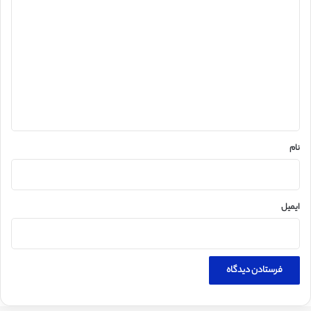
ی
د
گ
ا
ه
*
نام
ایمیل