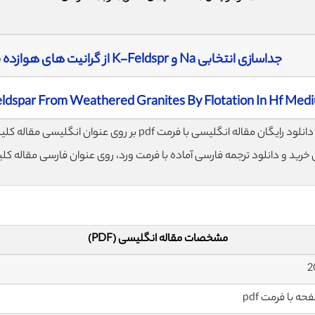
جداسازی انتخابی Na و K-Feldspr از گرانیت های هوازده بوسیله فلوتاسیون در محیط HF
eldspar From Weathered Granites By Flotation In Hf Med
لود رایگان مقاله انگلیسی با فرمت pdf بر روی عنوان انگلیسی مقاله کلیک نمایید.
ی خرید و دانلود ترجمه فارسی آماده با فرمت ورد، روی عنوان فارسی مقاله کل
مشخصات مقاله انگلیسی (PDF)