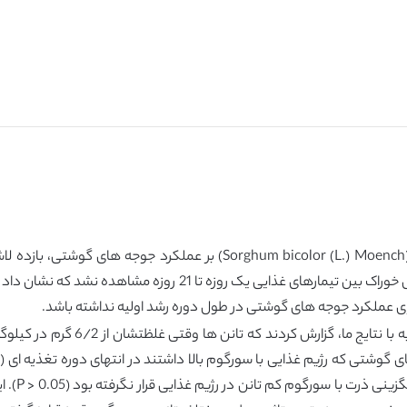
در این مطالعه، اثر جایگزینی ذرت با سورگوم کم تانن (bicolor (L.) Moench
معنی داری در مصرف خوراک، افزایش وزن و ضریب تبدیل خوراک بین تیما
ی عملکرد جوجه های گوشتی در طول دوره رشد اولیه نداشته باشد.
پوررضا و ادریس (a and Edriss, 1997