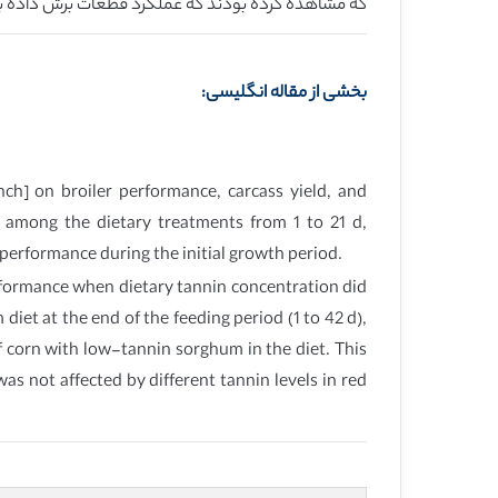
که مشاهده کرده بودند که عملکرد قطعات برش داده به
بخشی از مقاله انگلیسی:
ch] on broiler performance, carcass yield, and
n among the dietary treatments from 1 to 21 d,
 performance during the initial growth period.
performance when dietary tannin concentration did
iet at the end of the feeding period (1 to 42 d),
f corn with low-tannin sorghum in the diet. This
was not affected by different tannin levels in red