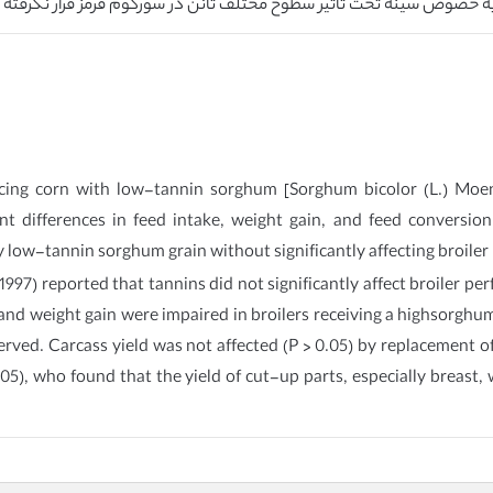
 خصوص سینه تحت تاثیر سطوح مختلف تانن در سورگوم قرمز قرار نگرفته ب
lacing corn with low-tannin sorghum [Sorghum bicolor (L.) Moen
nt differences in feed intake, weight gain, and feed conversio
by low-tannin sorghum grain without significantly affecting broiler
(1997) reported that tannins did not significantly affect broiler 
d weight gain were impaired in broilers receiving a highsorghum d
rved. Carcass yield was not affected (P > 0.05) by replacement o
005), who found that the yield of cut-up parts, especially breast, 