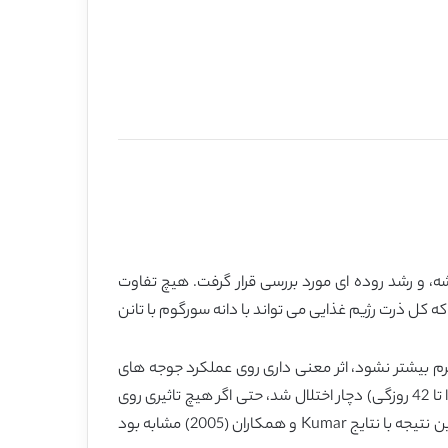
Sorghum ) بر عملکرد جوجه های گوشتی، بازده لاشه، و رشد روده ای مورد بررسی قرار گرفت. هیچ تفاوت
رهای غذایی یک روزه تا 21 روزه مشاهده نشد که نشان داد که کل ذرت رژیم غذایی می تواند با دانه سورگوم با تانن
Pour-Rez) مشابه با نتایج ما، گزارش کردند که تانن ها وقتی غلظتشان از 6/2 گرم در کیلوگرم بیشتر نشود، اثر معنی داری روی عملکرد جوجه های
گوشتی ندارند. با این حال، تبدیل غذا و وزن در جوجه های گوشتی که رژیم غذایی با سورگوم بالا داشتند در انتهای دوره تغذیه ای (ا تا 42 روزگی) دچار اختلال شد، حتی اگر هیچ تاثیری روی
مصرف غذا مشاهده شده بود. بازده لاشه تحت تاثیر جایگزینی ذرت با سورگوم کم تانن در رژیم غذایی قرار نگرفته بود (P > 0.05). این نتیجه با نتایج Kumar و همکاران (2005) مشابه بود