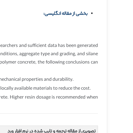
بخشی از مقاله انگلیسی:
searchers and sufficient data has been generated
conditions, aggregate type and grading, and silane
n polymer concrete, the following conclusions can
echanical properties and durability.
ocally available materials to reduce the cost.
ncrete. Higher resin dosage is recommended when
تصویری از مقاله ترجمه و تایپ شده در نرم افزار ورد