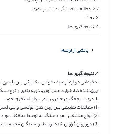
2.1. توصیف خواص مکانیکی بتن پلیمری
2.2. مطالعات خستگی در بتن پلیمری
3. بحث
4. نتیجه گیری ها
بخشی از ترجمه:
4. نتیجه گیری ها
تحقیقاتی درباره توصیف خواص مکانیکی بتن پلیمری توسط
ریزپُرکننده ها، شرایط عمل آوری، درجه بندی و نوع سن
پلیمری، نتیجه گیری های زیر را می توان استخراج نمود.
(1) مطالعات تطبیقی بین رزین های اپوکسی و پلی استر گزارش داد که بتن اپوکسی پلیمر از خواص مکانیکی و دوام به مراتب برتری برخوردار می باشد.
(2) انواع مختلفی از مواد سنگدانه توسط محققان مورد استفاده قرار گرفته اند که غالباً انتخاب آن ها بر اساس دسترسی محلی به مواد مزبور، به منظور کاهش هزینه ها بوده است.
(3) دوز رزین گزارش شده توسط نویسندگان مختلف عمدتاً در محدوده 10 تا 20 درصد وزن بتن پلیمری هستند. دوز بالاتر رزین در هنگام استفاده از سنگدانه های ریز توصیه می شود.