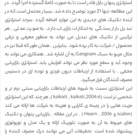
استراتژی پنهان بازار قادر است تا به صورت کاملا گسترده اجرا گردد. در
این مطالعه تنها 21 مورد توضیح داده شد. بسیار محتمل است که در
آینده تکنیک های جدیدی به این موارد اضافه گردد. سرحد استراتژی
تبدیل بازار بستگی به ابتکارات بازاریاب دارد. به صورت عملی , هر
ترکیبی از تکنیک های تبدیل می تواند به منظور معرفی و ترقی
محصول / شرکت به کار برده شود. بنابراین , همان طور که قبلا نیز در
مثال مربو به سبک Gangnam به آن اشاره شد , همکاری می تواند به
وجود آید و سطح مورد نظر می تواند افزایش یابد. استراتژی بازاریابی
مخفی , با استفاده از ارتباطات درون فردی و توده ای در دسترس
مصرف کنندگان قرار میگیرد.
این استراتژی نسبت به شیوه های ارتباطات بازاریابی سنتی نرم تر و
شخصی تر است (kaikati , kaikati,2004:6 ), هر چند که این استراتژی
مزیت هایی را در زمینه ی کارایی و هزینه به شرکت ها ارائه می کند
(scalon و Hearn , 2006 ( . در این مقاله , بازاریابی پنهان و تکنیک
های مربوط به آن به صورت تئوریک ارائه و یک مدل و توپولوژی
پیشنهاد شده است. تحقیقات آتی می توانند درک مصرف کننده را