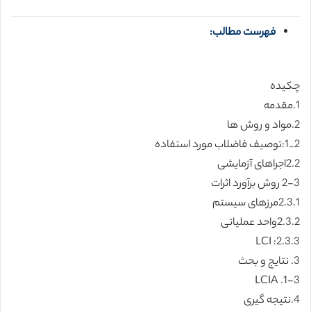
فهرست مطالب:
چکیده
1.مقدمه
2.مواد و روش ها
2_1:توصيف فاضلاب مورد استفاده
2.2اجراهاى آزمايشى
2-3 روش برآورد اثرات
2.3.1مرزهاى سيستم
2.3.2واحد عملياتى
2.3.3: LCI
3. نتايج و بحث
LCIA .1-3
4.نتيجه گيرى