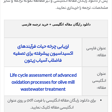
پس از دانلود رایگان مقاله انگلیسی و نیز مطالعه نمونه ترجمه و سایر
مشخصات، ترجمه را خریداری نمایید.
دانلود رایگان مقاله انگلیسی + خرید ترجمه فارسی
ارزيابى چرخه حيات فرآيندهاى
عنوان فارسی
اكسيداسيون پيشرفته براى تصفيه
مقاله:
فاضلاب آسياب زيتون
عنوان
Life cycle assessment of advanced
انگلیسی
oxidation processes for olive mill
مقاله:
wastewater treatment
برای دانلود رایگان مقاله انگلیسی با فرمت pdf بر روی عنوان
انگلیسی مقاله کلیک نمایید.