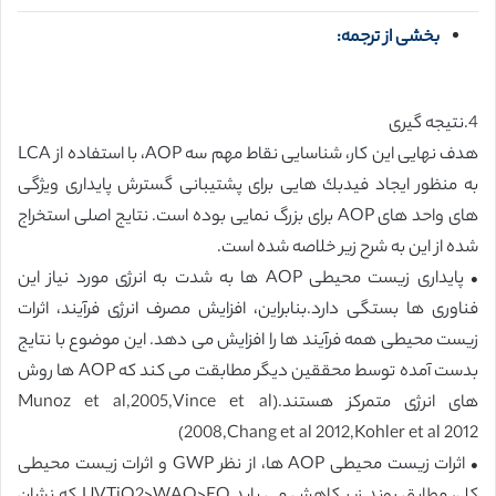
بخشی از ترجمه:
4.نتيجه گيرى
هدف نهايى اين كار، شناسايى نقاط مهم سه AOP، با استفاده از LCA
به منظور ايجاد فيدبك هايى براى پشتيبانى گسترش پايدارى ويژگى
هاى واحد هاى AOP براى بزرگ نمايى بوده است. نتايج اصلى استخراج
شده از اين به شرح زير خلاصه شده است.
• پايدارى زيست محيطى AOP ها به شدت به انرژى مورد نياز اين
فناورى ها بستگى دارد.بنابراين، افزايش مصرف انرژى فرآيند، اثرات
زيست محيطى همه فرآيند ها را افزايش مى دهد. اين موضوع با نتايج
بدست آمده توسط محققين ديگر مطابقت مى كند كه AOP ها روش
هاى انرژى متمركز هستند.(Munoz et al,2005,Vince et al
2008,Chang et al 2012,Kohler et al 2012)
• اثرات زيست محيطى AOP ها، از نظر GWP و اثرات زيست محيطى