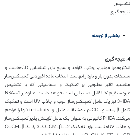
تشخیص
نتیجه گیری
بخشی از ترجمه:
4. نتیجه گیری
الکتروفورز موئین، روشی کارآمد و سریع برای شناسایی CDهاست و
مشتقات بدون بار و باردار آنهاست. انتخاب ماده افزودنی کمپلکس‌ساز
مناسب، تأثیر مطلوبی بر تفکیک و حساسیتی که با تشخیص
غیرمستقیم UV قابل دستیابی است، خواهد داشت. علاوه بر 2-NSA،
3-IBA نیز یک عامل کمپلکس‌ساز خوب و جاذب UV است و تفکیک
کامل α-, β- و γ-CDs ، مشتقات متیل و tert-butyl آنها را فراهم
می‌کند. PHEA کاتیونی به عنوان یک عامل گزینش پذیر کمپلکس‌ساز
و جاذب UVمناسب برای تفکیک 2-O-CM-β-CD, 3-O-CM-β-