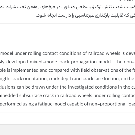
ای ضریب شدت تنش ترک زیرسطحی مدفون در چرخ‌‌های راه‌آهن تحت شرایط ت
 که قابلیت بارگذاری غیرتناسبی را داراست انجام شود.
model under rolling contact conditions of railroad wheels is dev
y developed mixed-mode crack propagation model. The non-line
le is implemented and compared with field observations of the fai
gth, crack orientation, crack depth and crack face friction, on the
usions can be drawn under the investigated conditions in the cu
 embedded subsurface crack in railroad wheels under rolling conta
e performed using a fatigue model capable of non-proportional loa