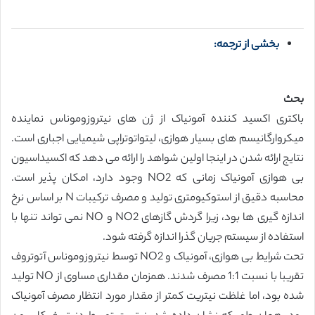
بخشی از ترجمه:
بحث
باکتری اکسید کننده آمونیاک از ژن های نیتروزوموناس نماینده
میکروارگانیسم های بسیار هوازی، لیتواتوتراپی شیمیایی اجباری است.
نتایج ارائه شدن در اینجا اولین شواهد را ارائه می دهد که اکسیداسیون
بی هوازی آمونیاک زمانی که NO2 وجود دارد، امکان پذیر است.
محاسبه دقیق از استوکیومتری تولید و مصرف ترکیبات N بر اساس نرخ
اندازه گیری ها بود، زیرا گردش گازهای NO2 و NO نمی تواند تنها با
استفاده از سیستم جریان گذرا اندازه گرفته شود.
تحت شرایط بی هوازی، آمونیاک و NO2 توسط نیتروزوموناس آتوتروف
تقریبا با نسبت 1:1 مصرف شدند. همزمان مقداری مساوی از NO تولید
شده بود، اما غلظت نیتریت کمتر از مقدار مورد انتظار مصرف آمونیاک