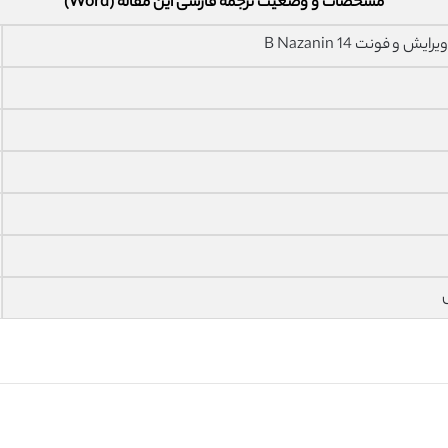
مشخصات و وضعیت ترجمه فارسی این مقاله (Word)
فونت 14 B Nazanin