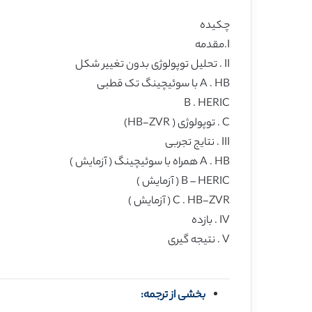
چکیده
I.مقدمه
II . تحلیل توپولوژی بدون تغییر شکل
A . HB با سوئیچینگ تک قطبی
B . HERIC
C . توپولوژی ( HB-ZVR)
III . نتایج تجربی
A . HB همراه با سوئیچینگ ( آزمایش )
B – HERIC ( آزمایش )
C . HB-ZVR ( آزمایش )
IV . بازده
V . نتیجه گیری
بخشی از ترجمه: