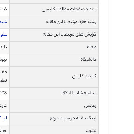
تعداد صفحات مقاله انگلیسی
6 صفحه با فرمت pdf
رشته های مرتبط با این مقاله
شیم
گرایش های مرتبط با این مقاله
علوم
مجله
پایداری و 
دانشگاه
بیول
کلمات کلیدی
نظری (Theoretical model)، اصلاح حرارتی چو
شناسه شاپا یا ISSN
.003
رفرنس
دارد
لینک مقاله در سایت مرجع
لینک ا
نشریه
vier