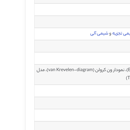
ی تجزیه
و
شیمی آلی
مقاومت به قارچ (Fungal resistance)، ترکیب عناصر (Elemental composition)، نمودار ون کرولن (van Krevelen-diagram)، مدل