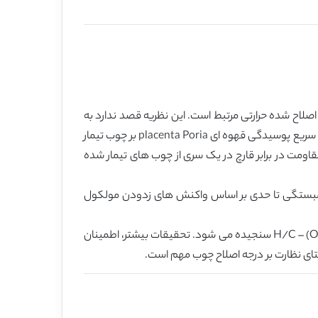
 اصلاح شده حرارتی مرتبط است. این نظریه قصد ندارد به
توضیح ساز و کار تخریب پیچیده قارچی بپردازد، بلکه یک محدودیت ترمودینامیکی نیمه تجربی را در زمینه نرخ تخریب نسبی با تخریب سریع پوسیدگی قهوه ای placenta Poria بر چوب تیمار
قاومت در برابر قارچ در یک سری از چوب های تیمار شده
 کلی را بین نسبت مولی عناصر O/Cو H/C را نشان می دهد. این همبستگی تا حدی بر اساس واکنش های زدودن مولکول
این زدودن مواد فرار، به ویژه دی اکسید کربن، یک تاثیر احیاء شیمیایی بر چوب دارد که با متوسط حالت اکسیداسیون کربن H/C – (O/C)2 = Z سنجیده می شود. تحقیقات بیشتر، اطمینان
ستای نظارت بر درجه اصلاح چوب مهم است.