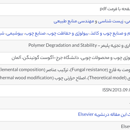
ی
،
زیست شناسی
و
مهندسی منابع طبیعی
 و صنایع چوب و کاغذ
،
بیولوژی و حفاظت چوب
،
صنایع چوب
،
بیوشیمی
،
شیم
تجزیه پلیمر – Polymer Degradation and Stability
وژی چوب و محصولات چوبی، دانشگاه جرج-آگوست گوتینگن، آلمان
ب (Thermal wood modification)
ISSN 2013.09
ین مقاله در نشریه Elsevier
Else