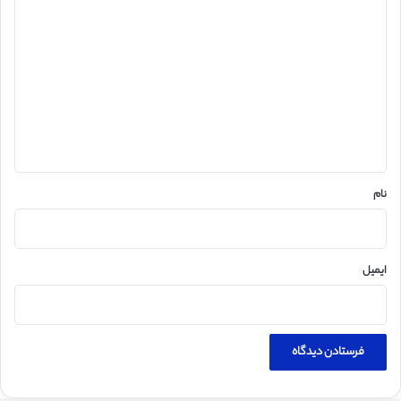
د
ی
د
گ
ا
ه
*
نام
ایمیل