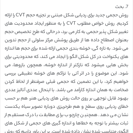
7. بحث
روش حجمی جدید برای ردیابی شکل مبتنی بر تجزیه حجم CVT را ارائه
کردیم. روش خواص مطلوب CVT را به منظور ایجاد محدودیت های
تغییر شکل پذیر حجمی به کار می برد، در حالی که طرح تخصیص حجم
بعنوان اصطلاح داده ها از طریق پوشش مرکز سلولی از حجم تدوین
می شود. به تازه گی، خوشه بندی حجمی ارائه شده برای حجم ها اندازه
های یکنواخت در کل شکل الگو را ایجاد می کند، که محدودیتی برای
بخش هایی میشود که نازکتر از اندازه خوشه، همچون بازوها، می
شود. این موضوع را در اثر آتی با تراکم های خوشه تطبیقی بررسی
خواهیم کرد، با این تضمین که حجمی قبلی صرفنظر از لحاظ کردن
ضخامت به همان اندازه کارآمد می باشد. با اینحال عددی آنالیز عددی
بهبود قابل توجهی بر روی حالت روش های ردیابی هنر، هم بر حسب
خطای ردیابی روی سطح و هم طرحریزی دوباره تصویر سیاه یکدست
نشان می دهد. همچنین چارچوب برای مطابقت با درک مستقیم از
ثبات بیشتر با توجه به خطاها و اندازه گیری های حجمی از شکل های
الگوی متناسب شده نشان داده شده است. بر این باور داریم که روش