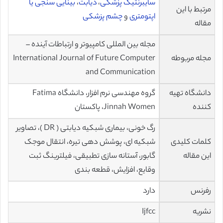
سایبرنتیک پزشکی
،
دیابت
،
بینایی سنجی یا
مرتبط با این
اپتومتری
و
چشم پزشکی
مقاله
مجله بین المللی کامپیوتر و ارتباطات آینده –
مجله مربوطه
International Journal of Future Computer
and Communication
دانشگاه تهیه
گروه مهندسی نرم افزار، دانشگاه Fatima
کننده
Jinnah Women، پاکستان
رگ خونی، بیماری شبکیه دیابتی ( DR )، تصاویر
کلمات کلیدی
شبکیه ای، پوشش دهی تیره، انتقال موجک
این مقاله
گابور، آستانه سازی تطبیقی، فیلترینگ ثبت
وقایع، افزایش، قطعه بندی
رفرنس
دارد
نشریه
Ijfcc