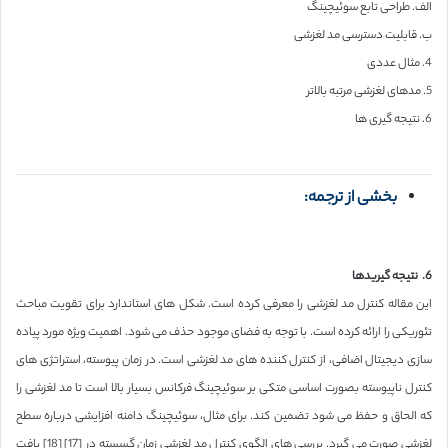
الف. طراحی تابع سوئیچینگ
ب. قابلیت دسترسی مد لغزشی
4. مثال عددی
5. مدهای لغزشی مرتبه بالاتر
6. نتیجه گیری ها
بخشی از ترجمه:
6. نتیجه گیریدها
این مقاله کنترل مد لغزشی را معرفی کرده است. شکل های استاندارد برای تقویت مباحث
تئوریکی را ارائه کرده است. با توجه به فضای موجود حذف می شود. اهمیت ویژه مورد پیاده
سازی دیجیتال اضافی، از کنترل کننده های مد لغزشی است. در زمان پیوسته، استراتژی های
کنترل ناپیوسته بصورت اساسی متکی بر سوئیچینگ فرکانس بسیار بالا است تا مد لغزشی را
که الحاق و حفظ می شود تضمین کند. برای مثال، سوئیچینگ دامنه افزایشی درباره سطح
لغزشی صورت می گیرد. بررسی های الگوی کنترل مد لغزشی زمان گسسته در [17] [18] یافت