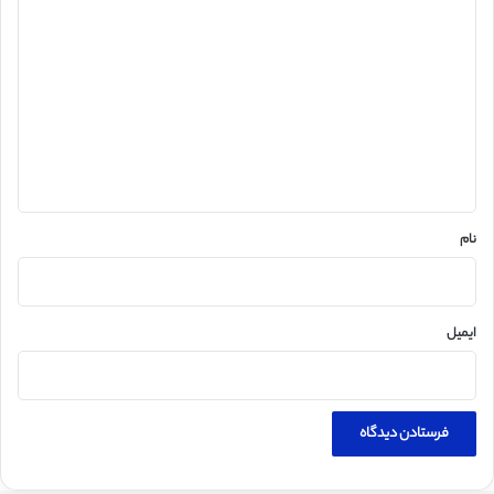
د
ی
د
گ
ا
ه
*
نام
ایمیل