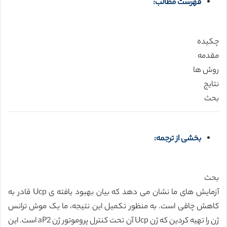
فهرست مطالب:
چکیده
مقدمه
روش ها
نتایج
بحث
بخشی از ترجمه:
بحث
آزمایش های ما نشان می دهد که بیان بهبود یافته ی Ucp قادر به
کاهش چاقی است. به منظور تکمیل این نتیجه، ما یک موش ترانس
ژن را تهیه کردین که ژن Ucp آن تحت کنترل پروموتور ژن aP2 است. این