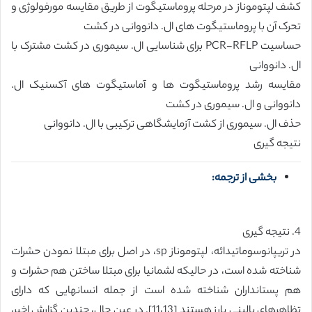
کشف لپتوموناز در مرحله پروماستیگوت از طریق مقایسه مورفولوژی و
تحرک آن با پروماستیگوت های ال. دانووانی در کشت
حساسیت PCR-RFLP برای شناسایی ال. سیموری در کشت مشترک با
ال. دانووانی
مقایسه رشد پروماستیگوت ها و آماستیگوت های آکسنیک ال.
دانووانی و ال. سیموری در کشت
حذف ال. سیموری از کشت آزمایشگاهی ترکیبی با ال. دانووانی
نتیجه گیری
بخشی از ترجمه:
4. نتیجه گیری
در تریپانوسوماتیدائه، لپتوموناز sp، در اصل برای مبتلا نمودن حشرات
شناخته شده است، در حالیکه لشمانیا برای مبتلا ساختن هم حشرات و
هم پستانداران شناخته شده است از جمله انسانهایی که دارای
تظاهرهای بالینی بارز هستند [11،13]. در عین حال، چندین گزارش اخیر،