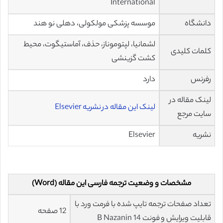
International
دانشگاه
موسسه پزشکی مولکولی، دهلی نو هند
لشمانیا، لپتوموناز، حذف، آماستیگوت، محیط
کلمات کلیدی
کشت گزینشی
رفرنس
دارد
لینک مقاله در
لینک این مقاله در نشریه Elsevier
سایت مرجع
نشریه
Elsevier
مشخصات و وضعیت ترجمه فارسی این مقاله (Word)
تعداد صفحات ترجمه تایپ شده با فرمت ورد با
12 صفحه
قابلیت ویرایش و فونت 14 B Nazanin