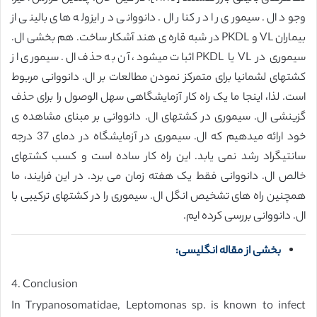
وجود ال. سیموری را در کنار ال. دانووانی در ایزوله های بالینی از
بیماران VL و PKDL در شبه قاره ی هند آشکار ساخت. هم بخشی ال.
سیموری در VL یا PKDL اثبات میشود، آن به حذف ال. سیموری از
کشتهای لشمانیا برای متمرکز نمودن مطالعات بر ال. دانووانی مربوط
است. لذا، اینجا ما یک راه کار آزمایشگاهی سهل الوصول را برای حذف
گزینشی ال. سیموری در کشتهای ال. دانووانی بر مبنای مشاهده ی
خود ارائه میدهیم که ال. سیموری در آزمایشگاه در دمای 37 درجه
سانتیگراد رشد نمی یابد. این راه کار ساده است و کسب کشتهای
خالص ال. دانووانی فقط یک هفته زمان می برد. در این فرایند، ما
همچنین راه های تشخیص انگل ال. سیموری را در کشتهای ترکیبی با
ال. دانووانی بررسی کرده ایم.
بخشی از مقاله انگلیسی:
4. Conclusion
In Trypanosomatidae, Leptomonas sp. is known to infect