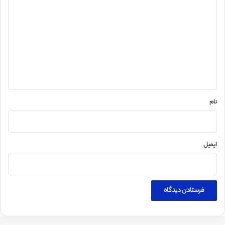
ی
د
گ
ا
ه
*
نام
ایمیل