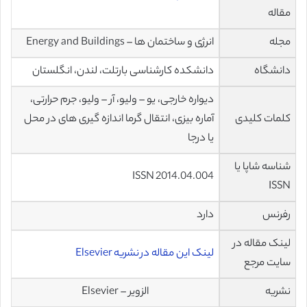
مقاله
مجله
انرژی و ساختمان ها – Energy and Buildings
دانشگاه
دانشکدە کارشناسی بارتلت، لندن، انگلستان
دیواره خارجی، یو – ولیو، آر – ولیو، جرم حرارتی،
کلمات کلیدی
آماره بیزی، انتقال گرما اندازه گیری های در محل
یا درجا
شناسه شاپا یا
ISSN 2014.04.004
ISSN
رفرنس
دارد
لینک مقاله در
لینک این مقاله در نشریه Elsevier
سایت مرجع
نشریه
الزویر – Elsevier