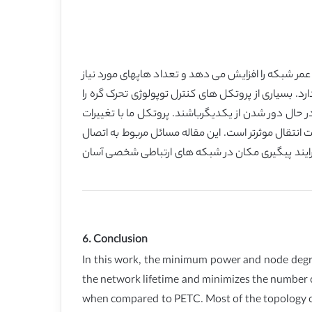
 عمر شبکه را افزایش می دهد و تعداد هاپهای مورد نیاز
انتقال را به حداقل می رساند. نتایج شبیه سازی نشان می دهد که رویکرد SH نیاز به تعداد بالاتر از هاپها در مقایسه با PETC دارد. بسیاری از پروتکل های کنترل توپولوژی تحرک گره را
حال دور شدن از یکدیگرباشند. پروتکل ما با تغییرات
 انتقال موثرتر است. این مقاله مسائل مربوط به اتصال
د مدیریت را کاهش می دهد و فرایند پیگیری مکان در شبکه های ارتباطی شخصی آسان
6. Conclusion
In this work, the minimum power and node degre
the network lifetime and minimizes the number o
when compared to PETC. Most of the topology con