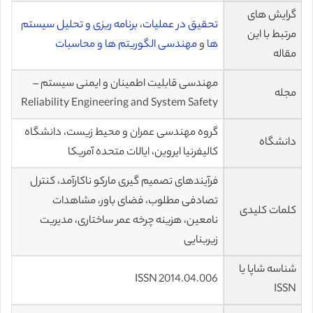
گرایش های
تحقیق در عملیات
،
برنامه ریزی و تحلیل سیستم
مرتبط با این
ها
و
مهندسی الگوریتم ها و محاسبات
مقاله
مهندسی قابلیت اطمینان و ایمنی سیستم –
مجله
Reliability Engineering and System Safety
گروه مهندسی عمران و محیط زیست، دانشگاه
دانشگاه
کالیفرنیا ایروین، ایالات متحده آمریکا
فرآيندهای تصميم گيری ماركو ناكارآمد، كنترل
تصادفی مطلوب، فضای باور، مشاهدات
کلمات کلیدی
نامعين، هزينه چرخه عمر ساختاری، مديريت
زيربنايی
شناسه شاپا یا
ISSN 2014.04.006
ISSN