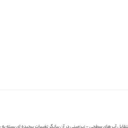
متقابل آب های سطحی – زیرزمینی در آن بیانگر تغییرات پیچیده ای بسته ب