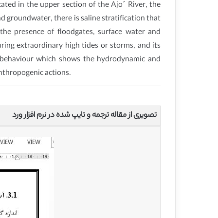
ted in the upper section of the Ajo´ River, the
nd groundwater, there is saline stratification that
o the presence of floodgates, surface water and
ring extraordinary high tides or storms, and its
cal behaviour which shows the hydrodynamic and
anthropogenic actions.
تصویری از مقاله ترجمه و تایپ شده در نرم افزار ورد