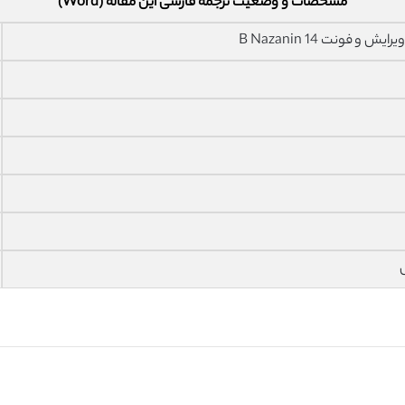
مشخصات و وضعیت ترجمه فارسی این مقاله (Word)
فونت 14 B Nazanin