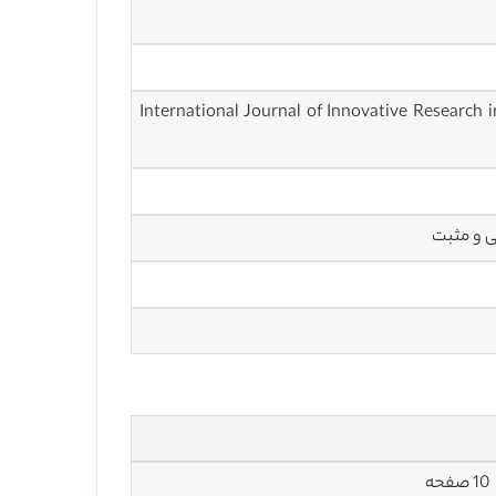
قات نوآورانه در علوم، مهندسی و فناوری – International Journal of Innovative Research in Science,
ی و مثبت
10 صفحه