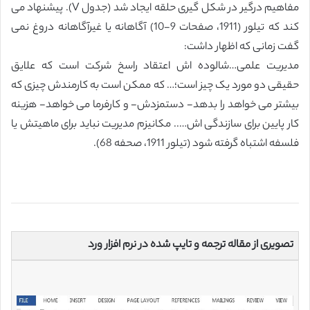
مفاهیم درگیر در شکل گیری حلقه ایجاد شد (جدول V). پیشنهاد می
کند که تیلور (1911، صفحات 9-10) آگاهانه یا غیرآگاهانه دروغ نمی
گفت زمانی که اظهار داشت:
مدیریت علمی…شالوده اش اعتقاد راسخ شرکت است که علایق
حقیقی دو مورد یک چیز است؛… که ممکن است به کارمندش چیزی که
بیشتر می خواهد را بدهد- دستمزدش- و کارفرما می خواهد- هزینه
کار پایین برای سازندگی اش….. مکانیزم مدیریت نباید برای ماهیتش یا
فلسفه اشتباه گرفته شود (تیلور 1911، صحفه 68).
تصویری از مقاله ترجمه و تایپ شده در نرم افزار ورد