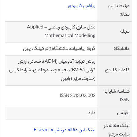
مرتبط با این
ریاضی کاربردی
مقاله
مدل سازی کاربردی ریاضی – Applied
مجله
Mathematical Modelling
دانشگاه
گروه ریاضیات، دانشگاه ژائوکینگ، چین
روش تجزیه آدومیان (ADM)، مسائل ارزش
کلمات کلیدی
کرانی (BVPs)، تجزیه چند مرحله ای، شرایط کرانی
(حدود، مرزی) رابین
شناسه شاپا یا
ISSN 2013.02.002
ISSN
رفرنس
دارد
لینک مقاله در
لینک این مقاله در نشریه Elsevier
سایت مرجع