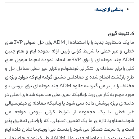
بخشی از ترجمه:
6. نتیجه گیری
ما یک دستاورد جدید را با استفاده از ADM برای حل اصولی BVPهای
خطی و غیر خطی با شرایط کرانی رابین ارائه نموده ایم و هم چنین
ADM چند مرحله ای را برای BVPها ایجاد نموده ایم.ما فرمول های
کلی را برای معادله ی انتگرالی فردهولم ولترای غیر خطی معادل حل و
طرح بازگشت اصلاح شده ی معادلش مشتق گرفته ایم که موارد ویژه ی
مختلف را در بر می گیرد.به علاوه ADM چند مرحله ای برای بررسی دو
مورد مهم به کار می رود ،زمانیکه سری های محاسبه شده ی اصلی در
دامنه ی ویژه پوشش داده نمی شود یا زمانیکه معادله ی دیفرنسیالی
غیر خطی با یک مجموعه از شرایط کرانی نیومن مواجه می
شود.دستاورد تازه ی ما یک تخمین تحلیلی، که را راحتی تحقیق پذیر
است و به سرعت همگرا می شود را بدست می اوریم.ما نشان داده ایم
کاربرد پذیری و بازده اصلاح جدید ما از ADM از طریق نمونه های نمایی