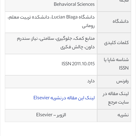
مجله
Behavioral Sciences
دانشگاه Lucian Blaga، دانشکده تربیت معلم،
دانشگاه
رومانی
منابع کمک، جلوگیری، سلامتی، نیاز، سندرم
کلمات کلیدی
داون، چالش فکری
شناسه شاپا یا
ISSN 2011.10.015
ISSN
رفرنس
دارد
لینک مقاله در
لینک این مقاله در نشریه Elsevier
سایت مرجع
نشریه
الزویر – Elsevier