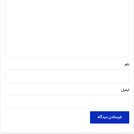
د
ی
د
گ
ا
ه
*
نام
ایمیل