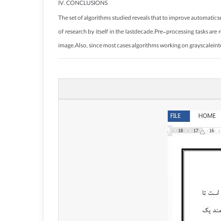
IV. CONCLUSIONS
The set of algorithms studied reveals that to improve automatic
of research by itself in the lastdecade.Pre-processing tasks a
image.Also, since most cases algorithms working on grayscaleinte